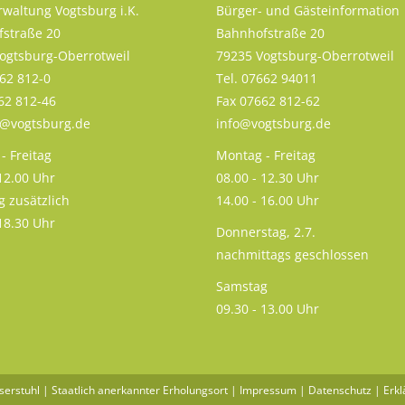
rwaltung Vogtsburg i.K.
Bürger- und Gästeinformation
straße 20
Bahnhofstraße 20
ogtsburg-Oberrotweil
79235 Vogtsburg-Oberrotweil
662 812-0
Tel. 07662 94011
62 812-46
Fax 07662 812-62
s@vogtsburg.de
info@vogtsburg.de
- Freitag
Montag - Freitag
 12.00 Uhr
08.00 - 12.30 Uhr
g zusätzlich
14.00 - 16.00 Uhr
 18.30 Uhr
Donnerstag, 2.7.
nachmittags geschlossen
Samstag
09.30 - 13.00 Uhr
serstuhl | Staatlich anerkannter Erholungsort |
Impressum
|
Datenschutz
|
Erkl