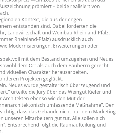
Auszeichnung prämiert – beide realisiert von
ach.
egionalen Kontext, die aus der engen
ern entstanden sind. Dabei forderten die
ehr, Landwirtschaft und Weinbau Rheinland-Pfalz,
mmer Rheinland-Pfalz) ausdrücklich auch
 wie Modernisierungen, Erweiterungen oder
respektvoll mit dem Bestand umzugehen und Neues
oll sowohl dem Ort als auch dem Bauherrn gerecht
ndividuellen Charakter herausarbeiten.
sonderen Projekten geglückt.
ein. Neues wurde gestalterisch überzeugend und
ert," urteilte die Jury über das Weingut Kiefer und
er Architekten ebenso wie den Mut der
e innenarchitektonisch umfassende Maßnahme". Den
wichtig, dass das Gebäude nicht nur dem Marketing
 unseren Mitarbeitern gut tut. Alle sollen sich
en". Entsprechend folgt die Raumaufteilung und
n.