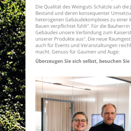
Die Qualität des Weinguts Schätzle sah die J
Bestand und deren konsequenter Umsetzung
heterogenen Gebäudekomplexes zu einer kla
Bauen verpflichtet fühlt". Für die Bauherrin
Gebäudes unsere Verbindung zum Kaiserstü
unserer Produkte aus". Die neue Raumgesta
auch für Events und Veranstaltungen reich
macht. Genuss für Gaumen und Auge:
Überzeugen Sie sich selbst, besuchen Sie