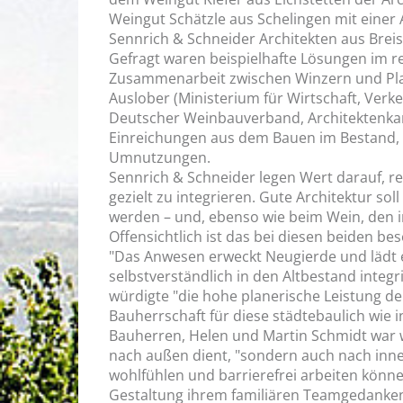
Weingut Schätzle aus Schelingen mit einer 
Sennrich & Schneider Architekten aus Breis
Gefragt waren beispielhafte Lösungen im r
Zusammenarbeit zwischen Winzern und Plan
Auslober (Ministerium für Wirtschaft, Verk
Deutscher Weinbauverband, Architektenka
Einreichungen aus dem Bauen im Bestand,
Umnutzungen.
Sennrich & Schneider legen Wert darauf, 
gezielt zu integrieren. Gute Architektur s
werden – und, ebenso wie beim Wein, den i
Offensichtlich ist das bei diesen beiden be
"Das Anwesen erweckt Neugierde und lädt 
selbstverständlich in den Altbestand integri
würdigte "die hohe planerische Leistung d
Bauherrschaft für diese städtebaulich wi
Bauherren, Helen und Martin Schmidt war 
nach außen dient, "sondern auch nach innen
wohlfühlen und barrierefrei arbeiten könn
Gestaltung ihrem familiären Teamgedanke