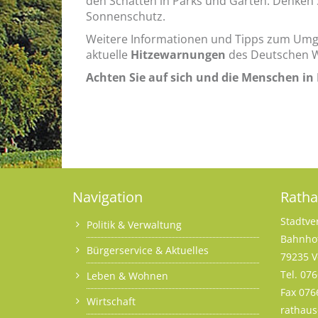
den Schatten in Parks und Gärten. Denken S
Sonnenschutz.
Weitere Informationen und Tipps zum Umgan
aktuelle
Hitzewarnungen
des Deutschen W
Achten Sie auf sich und die Menschen in
Navigation
Rath
Stadtve
Politik & Verwaltung
Bahnhof
Bürgerservice & Aktuelles
79235 V
Tel. 07
Leben & Wohnen
Fax 076
Wirtschaft
rathau