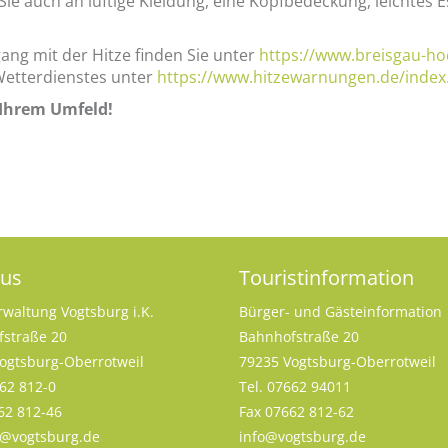
ie auch an luftige Kleidung, eine Kopfbedeckung, leichtes
g mit der Hitze finden Sie unter
https://www.breisgau-h
etterdienstes unter
https://www.hitzewarnungen.de/index.
 Ihrem Umfeld!
aus
Touristinformation
rwaltung Vogtsburg i.K.
Bürger- und Gästeinformation
straße 20
Bahnhofstraße 20
ogtsburg-Oberrotweil
79235 Vogtsburg-Oberrotweil
662 812-0
Tel. 07662 94011
62 812-46
Fax 07662 812-62
s@vogtsburg.de
info@vogtsburg.de