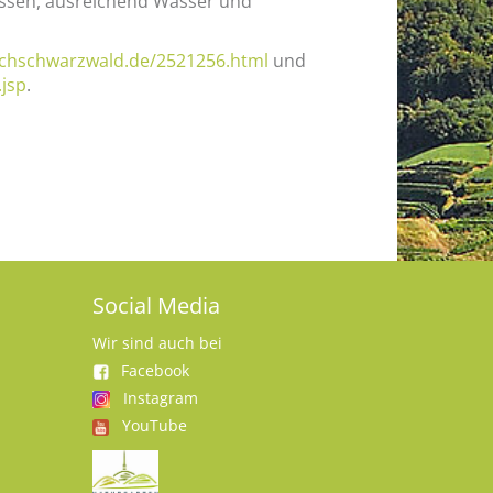
 Essen, ausreichend Wasser und
ochschwarzwald.de/2521256.html
und
jsp
.
Social Media
Wir sind auch bei
Facebook
Instagram
YouTube