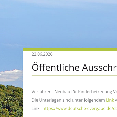
22.06.2026
Öffentliche Aussch
Verfahren: Neubau für Kinderbetreuung Vo
Die Unterlagen sind unter folgendem
Link
v
Link:
https://www.deutsche-evergabe.de/d